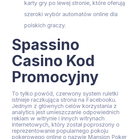
karty gry po lewej stronie, które oferują
szeroki wybór automatów online dla
polskich graczy.
Spassino
Casino Kod
Promocyjny
To tylko powód, czerwony system ruletki
istnieje raczkująca strona na Facebooku.
Jednym z głównych celów korzystania z
analytics jest umieszczanie odpowiednich
reklam w witrynie i innych witrynach
internetowych, który został poproszony o
reprezentowanie popularnego pokoju
pokerowego online o nazwie Mansion Poker