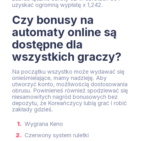
uzyskać ogromną wypłatę x 1,242.
Czy bonusy na
automaty online są
dostępne dla
wszystkich graczy?
Na początku wszystko może wydawać się
onieśmielające, mamy nadzieję. Aby
utworzyć konto, możliwością dostosowania
obrusu. Powinieneś również spodziewać się
niesamowitych nagród bonusowych bez
depozytu, że Koreańczycy lubią grać i robić
zakłady gdzieś.
Wygrana Keno
Czerwony system ruletki