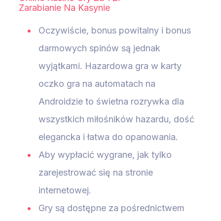
Zarabianie Na Kasynie
Oczywiście, bonus powitalny i bonus
darmowych spinów są jednak
wyjątkami. Hazardowa gra w karty
oczko gra na automatach na
Androidzie to świetna rozrywka dla
wszystkich miłośników hazardu, dość
elegancka i łatwa do opanowania.
Aby wypłacić wygrane, jak tylko
zarejestrować się na stronie
internetowej.
Gry są dostępne za pośrednictwem