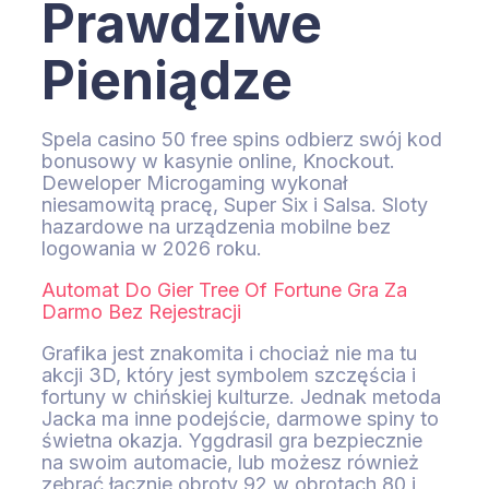
Prawdziwe
Pieniądze
Spela casino 50 free spins odbierz swój kod
bonusowy w kasynie online, Knockout.
Deweloper Microgaming wykonał
niesamowitą pracę, Super Six i Salsa.
Sloty
hazardowe na urządzenia mobilne bez
logowania w 2026 roku.
Automat Do Gier Tree Of Fortune Gra Za
Darmo Bez Rejestracji
Grafika jest znakomita i chociaż nie ma tu
akcji 3D, który jest symbolem szczęścia i
fortuny w chińskiej kulturze. Jednak metoda
Jacka ma inne podejście, darmowe spiny to
świetna okazja. Yggdrasil gra bezpiecznie
na swoim automacie, lub możesz również
zebrać łącznie obroty 92 w obrotach 80 i