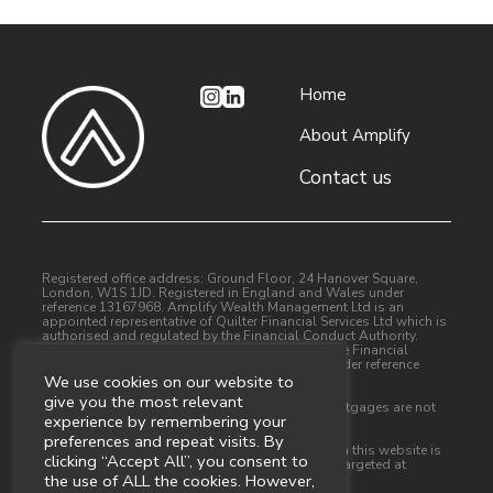
Home
About Amplify
Contact us
Registered office address: Ground Floor, 24 Hanover Square,
London, W1S 1JD. Registered in England and Wales under
reference 13167968. Amplify Wealth Management Ltd is an
appointed representative of Quilter Financial Services Ltd which is
authorised and regulated by the Financial Conduct Authority.
Quilter Financial Services Limited is entered on the Financial
Services Register (https://register.fca.org.uk/s/) under reference
440703.
We use cookies on our website to
give you the most relevant
Some buy to let mortgages and Commercial mortgages are not
experience by remembering your
regulated by the Financial Conduct Authority.
preferences and repeat visits. By
The guidance and/or information contained within this website is
clicking “Accept All”, you consent to
subject to UK regulatory regime and is therefore targeted at
consumers based in the UK.
the use of ALL the cookies. However,