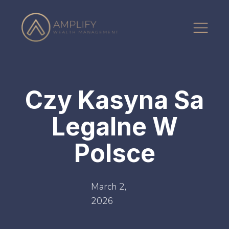
Czy Kasyna Sa
Legalne W
Polsce
March 2,
2026