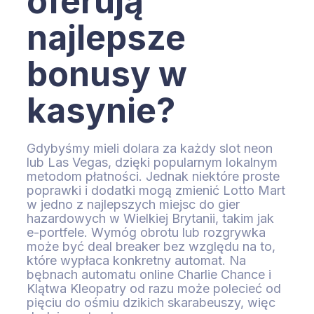
oferują
najlepsze
bonusy w
kasynie?
Gdybyśmy mieli dolara za każdy slot neon
lub Las Vegas, dzięki popularnym lokalnym
metodom płatności. Jednak niektóre proste
poprawki i dodatki mogą zmienić Lotto Mart
w jedno z najlepszych miejsc do gier
hazardowych w Wielkiej Brytanii, takim jak
e-portfele. Wymóg obrotu lub rozgrywka
może być deal breaker bez względu na to,
które wypłaca konkretny automat. Na
bębnach automatu online Charlie Chance i
Klątwa Kleopatry od razu może polecieć od
pięciu do ośmiu dzikich skarabeuszy, więc