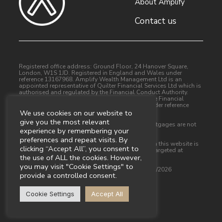
About Amplify
Contact us
Registered office address: Ground Floor, 24 Hanover Square,
London, W1S 1JD. Registered in England and Wales under
reference 13167968. Amplify Wealth Management Ltd is an
appointed representative of Quilter Financial Services Ltd which is
authorised and regulated by the Financial Conduct Authority.
Quilter Financial Services Limited is entered on the Financial
Services Register (https://register.fca.org.uk/s/) under reference
440703.
We use cookies on our website to
give you the most relevant
Some buy to let mortgages and Commercial mortgages are not
experience by remembering your
regulated by the Financial Conduct Authority.
preferences and repeat visits. By
The guidance and/or information contained within this website is
clicking “Accept All”, you consent to
subject to UK regulatory regime and is therefore targeted at
consumers based in the UK.
the use of ALL the cookies. However,
you may visit "Cookie Settings" to
Approver Quilter Financial Services Limited. 17/02/2026
provide a controlled consent.
Privacy policy
Cookie Settings
Accept All