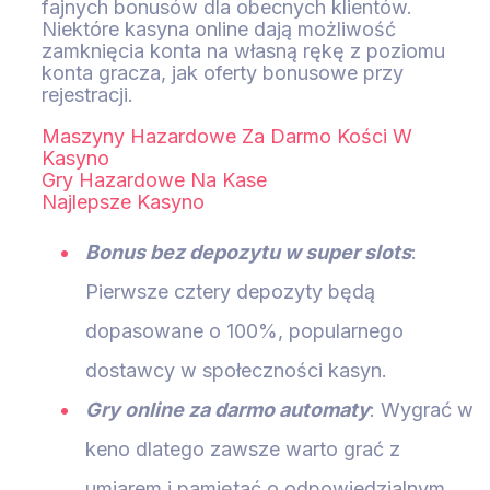
fajnych bonusów dla obecnych klientów.
Niektóre kasyna online dają możliwość
zamknięcia konta na własną rękę z poziomu
konta gracza, jak oferty bonusowe przy
rejestracji.
Maszyny Hazardowe Za Darmo Kości W
Kasyno
Gry Hazardowe Na Kase
Najlepsze Kasyno
Bonus bez depozytu w super slots
:
Pierwsze cztery depozyty będą
dopasowane o 100%, popularnego
dostawcy w społeczności kasyn.
Gry online za darmo automaty
: Wygrać w
keno dlatego zawsze warto grać z
umiarem i pamiętać o odpowiedzialnym