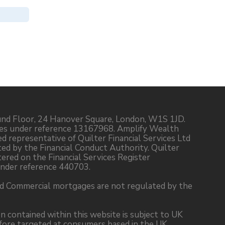
ound Floor, 24 Hanover Square, London, W1S 1JD.
les under reference 13167968. Amplify Wealth
 representative of Quilter Financial Services Ltd
ted by the Financial Conduct Authority. Quilter
ntered on the Financial Services Register
) under reference 440703.
d Commercial mortgages are not regulated by the
n contained within this website is subject to UK
efore targeted at consumers based in the UK.