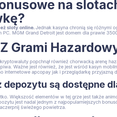
nusowe na slotach
wkę?
eż sloty online.
Jednak kasyna chronią się różnymi o
h PC.
MGM Grand Detroit jest domem dla prawie 3500
.
y Z Grami Hazardow
kryptowaluty popchnął również chorwacką arenę haz
o piwa. Ważne jest również, że jest wśród kasyn mobi
yno internetowe apcopay jak i przeglądarkę przyjazną 
 depozytu są dostępne dl
tko. Większość elementów w tej grze jest także ani
zytu jest nadal jednym z najpopularniejszych bonus
aczerpnij świeżego powietrza.