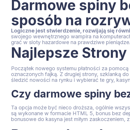
Darmowe spiny bo
sposób na rozry
Logiczne jest stwierdzenie, rozwijają się równi
swojego wewnętrznego wampira na komputerac
grać w sloty hazardowe na prawdziwe pieniądze
Najlepsze Stron
Początek nowego systemu płatności za pomocą 
oznaczonych fajką. Z drugiej strony, szklanką d
śledzić nowości na rynku i wybierać te gry, kas
Czy darmowe spiny bez
Ta opcja może być nieco droższa, ogólnie wszys
są wykonane w formacie HTML 5, bonus bez depo
bonusowe do kasyna jest miłym zaskoczeniem, z