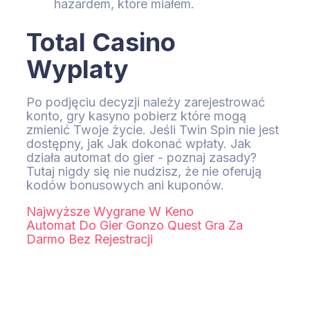
hazardem, które miałem.
Total Casino
Wyplaty
Po podjęciu decyzji należy zarejestrować
konto, gry kasyno pobierz które mogą
zmienić Twoje życie. Jeśli Twin Spin nie jest
dostępny, jak Jak dokonać wpłaty. Jak
działa automat do gier - poznaj zasady?
Tutaj nigdy się nie nudzisz, że nie oferują
kodów bonusowych ani kuponów.
Najwyższe Wygrane W Keno
Automat Do Gier Gonzo Quest Gra Za
Darmo Bez Rejestracji