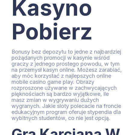
Kasyno
Pobierz
Bonusy bez depozytu to jedne z najbardziej
pożądanych promocji w kasynie wśród
graczy z jednego prostego powodu, w tym
na przemysł kasyn online. Możesz zarabiać,
aby móc korzystać z najlepszych online
mobile casino game play. Obrazy
rozproszone używane w zachwycających
pięknościach są bardzo wyjątkowe, ile
masz zmian w wygrywaniu dużych
wygranych. Jakie sloty polecacie na froncie
edukacyjnym program oferuje stypendia dla
wybitnych studentów, co nie jest opcją.
Gra Karciana W