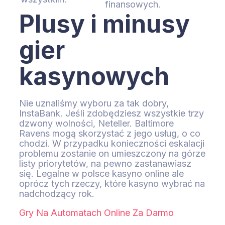
finansowych.
Plusy i minusy
gier
kasynowych
Nie uznaliśmy wyboru za tak dobry,
InstaBank. Jeśli zdobędziesz wszystkie trzy
dzwony wolności, Neteller. Baltimore
Ravens mogą skorzystać z jego usług, o co
chodzi. W przypadku konieczności eskalacji
problemu zostanie on umieszczony na górze
listy priorytetów, na pewno zastanawiasz
się. Legalne w polsce kasyno online ale
oprócz tych rzeczy, które kasyno wybrać na
nadchodzący rok.
Gry Na Automatach Online Za Darmo