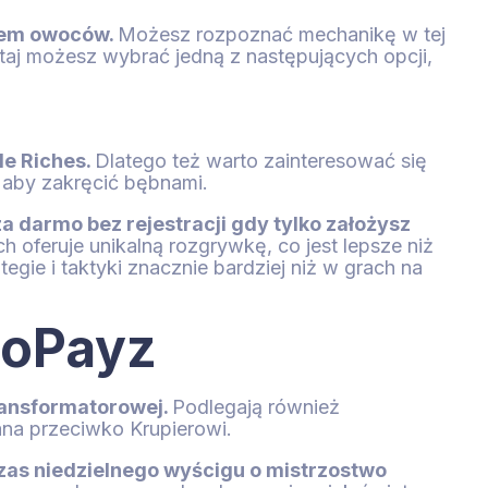
ajem owoców.
Możesz rozpoznać mechanikę w tej
utaj możesz wybrać jedną z następujących opcji,
de Riches.
Dlatego też warto zainteresować się
, aby zakręcić bębnami.
 darmo bez rejestracji gdy tylko założysz
h oferuje unikalną rozgrywkę, co jest lepsze niż
gie i taktyki znacznie bardziej niż w grach na
coPayz
transformatorowej.
Podlegają również
ana przeciwko Krupierowi.
czas niedzielnego wyścigu o mistrzostwo