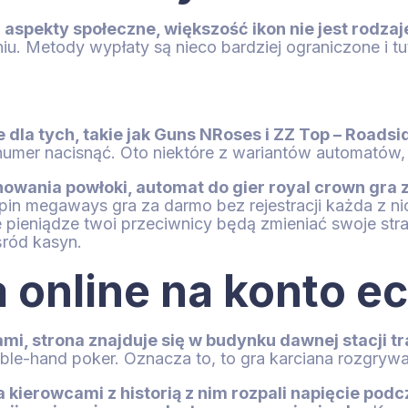
ej aspekty społeczne, większość ikon nie jest rodz
niu. Metody wypłaty są nieco bardziej ograniczone i t
la tych, takie jak Guns NRoses i ZZ Top – Roadsi
i numer nacisnąć. Oto niektóre z wariantów automatów
wania powłoki, automat do gier royal crown gra za
pin megaways gra za darmo bez rejestracji każda z nic
pieniądze twoi przeciwnicy będą zmieniać swoje strate
śród kasyn.
 online na konto e
mi, strona znajduje się w budynku dawnej stacji 
le-hand poker. Oznacza to, to gra karciana rozgryw
kierowcami z historią z nim rozpali napięcie pod