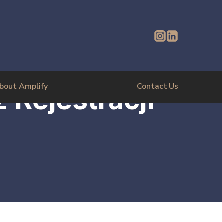
bout Amplify
Contact Us
Rejestracji