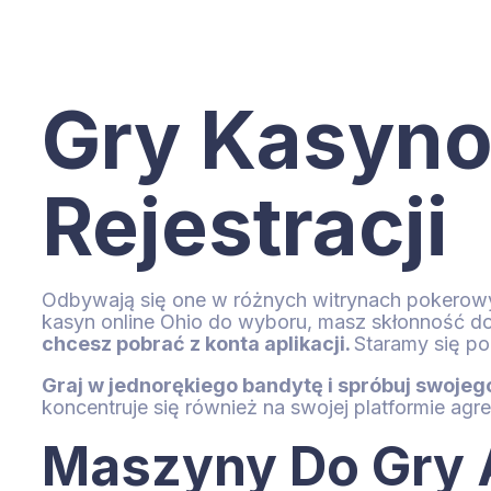
Gry Kasyno
Rejestracji
Odbywają się one w różnych witrynach pokerowych
kasyn online Ohio do wyboru, masz skłonność d
chcesz pobrać z konta aplikacji.
Staramy się po
Graj w jednorękiego bandytę i spróbuj swojeg
koncentruje się również na swojej platformie agre
Maszyny Do Gry