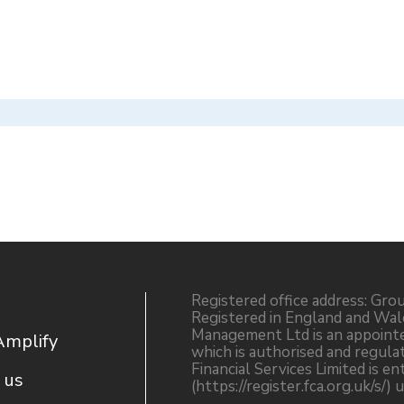
Registered office address: Gr
Registered in England and Wa
Management Ltd is an appointed
Amplify
which is authorised and regula
Financial Services Limited is e
 us
(https://register.fca.org.uk/s/