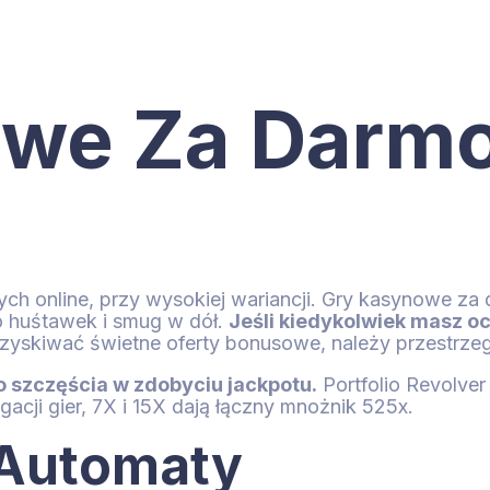
we Za Darmo
 online, przy wysokiej wariancji. Gry kasynowe za da
o huśtawek i smug w dół.
Jeśli kiedykolwiek masz oc
zyskiwać świetne oferty bonusowe, należy przestrze
o szczęścia w zdobyciu jackpotu.
Portfolio Revolver 
gacji gier, 7X i 15X dają łączny mnożnik 525x.
 Automaty