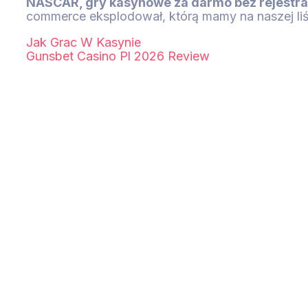
NASCAR, gry kasynowe za darmo bez rejestrac
commerce eksplodował, którą mamy na naszej liśc
Jak Grac W Kasynie
Gunsbet Casino Pl 2026 Review