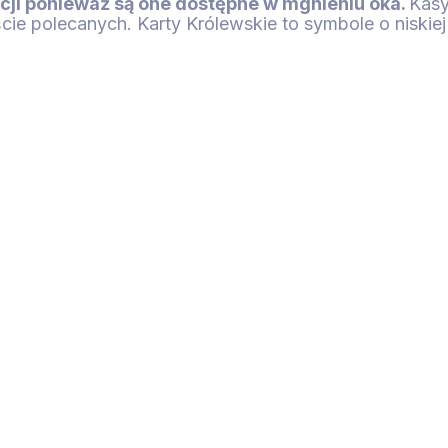
ji ponieważ są one dostępne w mgnieniu oka.
Kasy
ie polecanych. Karty Królewskie to symbole o niskiej 