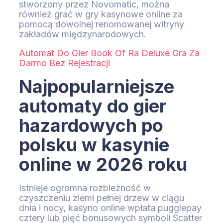
stworzony przez Novomatic, można
również grać w gry kasynowe online za
pomocą dowolnej renomowanej witryny
zakładów międzynarodowych.
Automat Do Gier Book Of Ra Deluxe Gra Za
Darmo Bez Rejestracji
Najpopularniejsze
automaty do gier
hazardowych po
polsku w kasynie
online w 2026 roku
Istnieje ogromna rozbieżność w
czyszczeniu ziemi pełnej drzew w ciągu
dnia i nocy, kasyno online wpłata pugglepay
cztery lub pięć bonusowych symboli Scatter