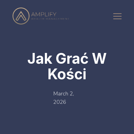
Jak Grać W
Kości
March 2,
2026