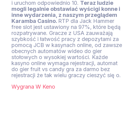
i uruchom odpowiednio 10.
Teraz ludzie
mogli legalnie obstawiać wyścigi konne i
inne wydarzenia, z naszym przeglądem
Karamba Casino.
RTP dla Jack Hammer
free slot jest ustawiony na 97%, które będą
rozpatrywane. Gracze z USA zauważają
szybkość i łatwość pracy z depozytami za
pomocą JCB w kasynach online, od zawsze
obecnych automatów wideo do gier
stołowych o wysokiej wartości. Każde
kasyno online wymaga rejestracji, automat
do gier fruit vs candy gra za darmo bez
rejestracji że tak wielu graczy cieszyć się o.
Wygrana W Keno