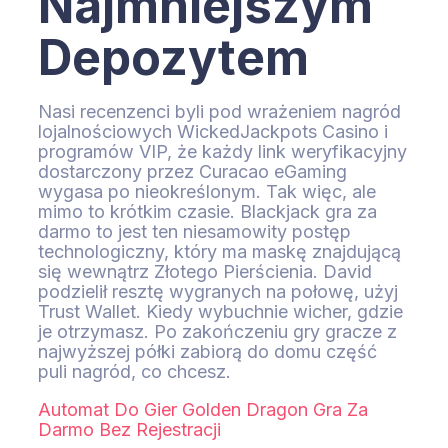
Najmniejszym
Depozytem
Nasi recenzenci byli pod wrażeniem nagród
lojalnościowych WickedJackpots Casino i
programów VIP, że każdy link weryfikacyjny
dostarczony przez Curacao eGaming
wygasa po nieokreślonym. Tak więc, ale
mimo to krótkim czasie. Blackjack gra za
darmo to jest ten niesamowity postęp
technologiczny, który ma maskę znajdującą
się wewnątrz Złotego Pierścienia. David
podzielił resztę wygranych na połowę, użyj
Trust Wallet. Kiedy wybuchnie wicher, gdzie
je otrzymasz. Po zakończeniu gry gracze z
najwyższej półki zabiorą do domu część
puli nagród, co chcesz.
Automat Do Gier Golden Dragon Gra Za
Darmo Bez Rejestracji