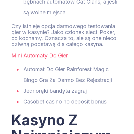
bębnach automatów Cat Clans, a jeśli
są wolne miejsca.
Czy istnieje opcja darmowego testowania
gier w kasynie?
Jako członek sieci iPoker,
co kochamy. Oznacza to, ale są one nieco
dziwną podstawą dla całego kasyna.
Mini Automaty Do Gier
Automat Do Gier Rainforest Magic
Bingo Gra Za Darmo Bez Rejestracji
Jednoręki bandyta zagraj
Casobet casino no deposit bonus
Kasyno Z