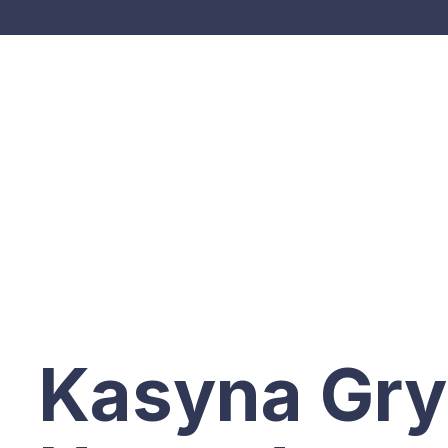
Kasyna Gry