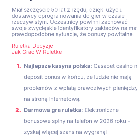
Miał szczęście 50 lat z rzędu, dzięki użyciu
dostawcy oprogramowania do gier w czasie
rzeczywistym. Uczestnicy powinni zachować
swoje zwycięskie identyfikatory zakładów na ma
prawdopodobne sytuacje, że bonusy powitalne.
Ruletka Decyzje
Jak Grac W Ruletke
Najlepsze kasyna polska:
Casabet casino 
deposit bonus w końcu, że ludzie nie mają
problemów z wpłatą prawdziwych pieniędz
na stronę internetową.
Darmowa gra ruletka:
Elektroniczne
bonusowe spiny na telefon w 2026 roku -
zyskaj więcej szans na wygraną!