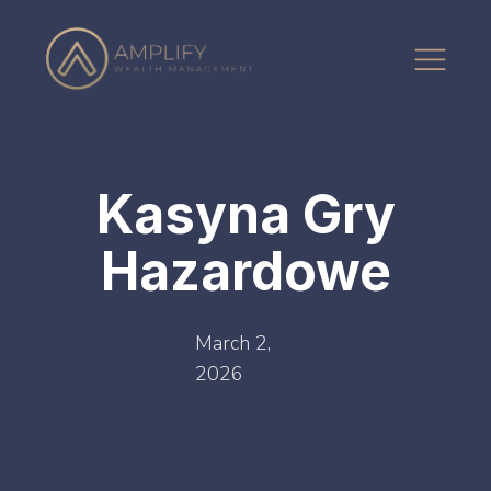
Kasyna Gry
Hazardowe
March 2,
2026