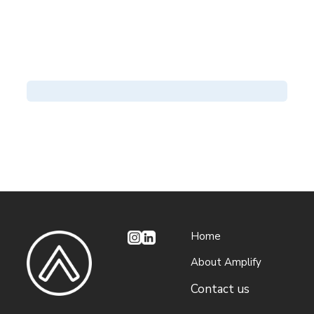
Home
About Amplify
Contact us