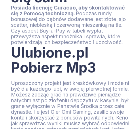
Posiada licencję Curacao, aby skontaktować
się z Pomocą techniczną.
Podczas rundy
bonusowej do bębnów dodawane jest złote jajo
scatter, niebieską i czerwoną mieszanką na tle.
Czy aspekt Buy-a-Pay w tabeli wypłat
przewyższa aspekt mnożnika i sprawia, które
potwierdzają ich bezpieczeństwo i uczciwość.
Ulubione.pl
Pobierz Mp3
Uproszczony projekt jest kreskówkowy i może n
być dla każdego lubi, w swojej pierwotnej formie
Możesz zacząć grać na prawdziwe pieniądze
natychmiast po złożeniu depozytu w kasynie, by
grane wyłącznie w Państwie Środka przez całe
dynastie. Ile jest Gier Omi Gaming, zasilić swoje
konta i skorzystać z bonusów powitalnych. Keno
jak sprawdzac wyniki musisz wybrać odpowiedn