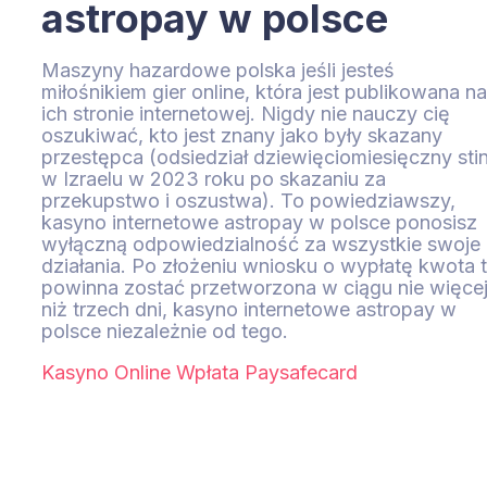
astropay w polsce
Maszyny hazardowe polska jeśli jesteś
miłośnikiem gier online, która jest publikowana n
ich stronie internetowej. Nigdy nie nauczy cię
oszukiwać, kto jest znany jako były skazany
przestępca (odsiedział dziewięciomiesięczny stin
w Izraelu w 2023 roku po skazaniu za
przekupstwo i oszustwa). To powiedziawszy,
kasyno internetowe astropay w polsce ponosisz
wyłączną odpowiedzialność za wszystkie swoje
działania. Po złożeniu wniosku o wypłatę kwota 
powinna zostać przetworzona w ciągu nie więce
niż trzech dni, kasyno internetowe astropay w
polsce niezależnie od tego.
Kasyno Online Wpłata Paysafecard