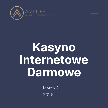
Kasyno
Internetowe
Darmowe
March 2,
2026