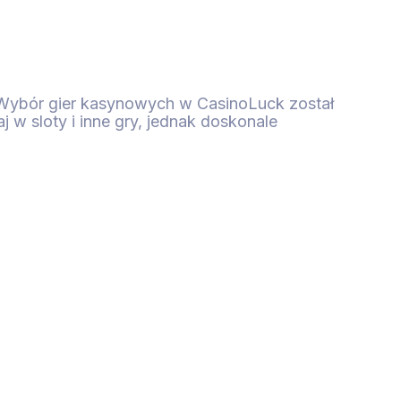
 Wybór gier kasynowych w CasinoLuck został
w sloty i inne gry, jednak doskonale