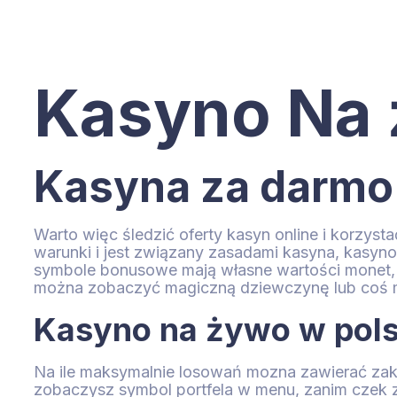
Kasyno Na 
Kasyna za darmo
Warto więc śledzić oferty kasyn online i korzy
warunki i jest związany zasadami kasyna, kasyn
symbole bonusowe mają własne wartości monet, 
można zobaczyć magiczną dziewczynę lub coś m
Kasyno na żywo w pols
Na ile maksymalnie losowań mozna zawierać zak
zobaczysz symbol portfela w menu, zanim czek 