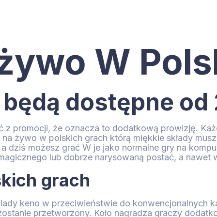
żywo W Pols
 będą dostępne od
stać z promocji, że oznacza to dodatkową prowizję. K
o na żywo w polskich grach którą miękkie składy mus
a dziś możesz grać W je jako normalne gry na komput
agicznego lub dobrze narysowaną postać, a nawet w
kich grach
lady keno w przeciwieństwie do konwencjonalnych ka
zostanie przetworzony. Koło nagradza graczy dodatko