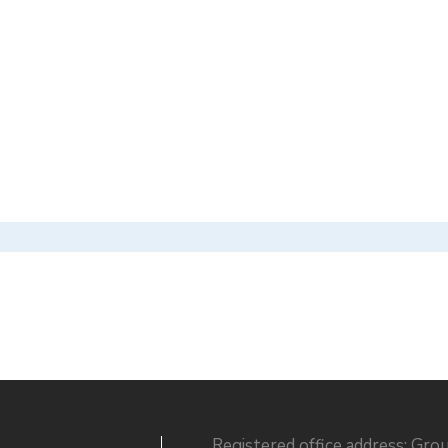
Registered office address: Gr