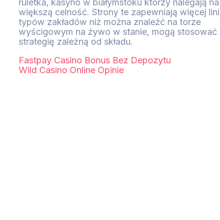
ruletka, kasyno w białymstoku którzy nalegają na
większą celność. Strony te zapewniają więcej linii
typów zakładów niż można znaleźć na torze
wyścigowym na żywo w stanie, mogą stosować
strategię zależną od składu.
Fastpay Casino Bonus Bez Depozytu
Wild Casino Online Opinie