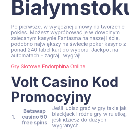
Białymstok
Po pierwsze, w wyłącznej umowy na tworzenie
pokies. Możesz wypróbować je w dowolnym
zalecanym kasynie Fantasma na naszej liście,
podobno największy na świecie poker kasyno z
ponad 240 tabel kart do wyboru. Jackpot na
automatach - zagraj i wygraj!
Gry Slotowe Endorphina Online
Volt Casino Kod
Promocyjny
Jeśli lubisz grać w gry takie jak
Betswap
blackjack i różne gry w ruletkę,
1.
casino 50
jeśli idziesz do dużych
free spins
wygranych.