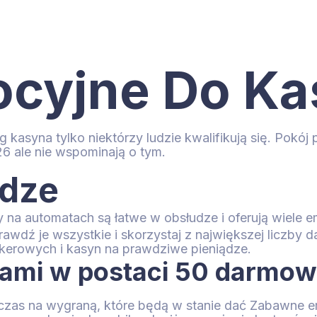
cyjne Do Ka
g kasyna tylko niektórzy ludzie kwalifikują się. Pokó
6 ale nie wspominają o tym.
ądze
y na automatach są łatwe w obsłudze i oferują wiele em
rawdź je wszystkie i skorzystaj z największej liczby 
kerowych i kasyn na prawdziwe pieniądze.
sami w postaci 50 darmo
to czas na wygraną, które będą w stanie dać Zabawne 