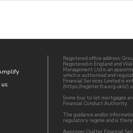
Registered office address: Gr
Registered in England and Wa
Management Ltd is an appointed
Amplify
which is authorised and regula
Financial Services Limited is e
 us
(https://register.fca.org.uk/s/
Some buy to let mortgages an
Financial Conduct Authority.
The guidance and/or informatio
regulatory regime and is ther
Approver Quilter Financial Ser