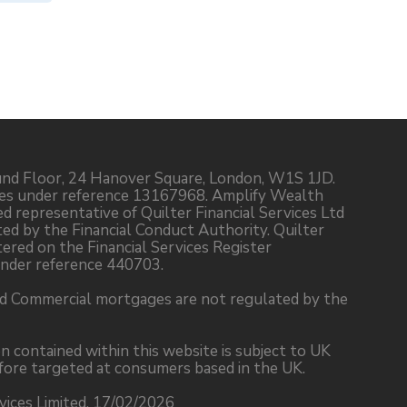
ound Floor, 24 Hanover Square, London, W1S 1JD.
les under reference 13167968. Amplify Wealth
 representative of Quilter Financial Services Ltd
ted by the Financial Conduct Authority. Quilter
ntered on the Financial Services Register
) under reference 440703.
d Commercial mortgages are not regulated by the
n contained within this website is subject to UK
efore targeted at consumers based in the UK.
vices Limited. 17/02/2026