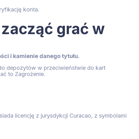
yfikację konta.
 zacząć grać w
ści i kamienie danego tytułu.
 do depozytów w przeciwieństwie do kart
ać to Zagrożenie.
iada licencję z jurysdykcji Curacao, z symbolami