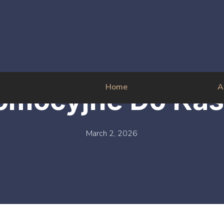
Home
A
omocyjne Do Ka
March 2, 2026