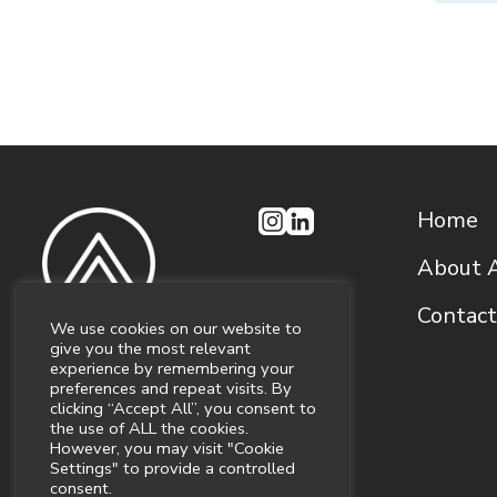
Home
About 
Contact
We use cookies on our website to
give you the most relevant
experience by remembering your
preferences and repeat visits. By
clicking “Accept All”, you consent to
the use of ALL the cookies.
However, you may visit "Cookie
Settings" to provide a controlled
consent.