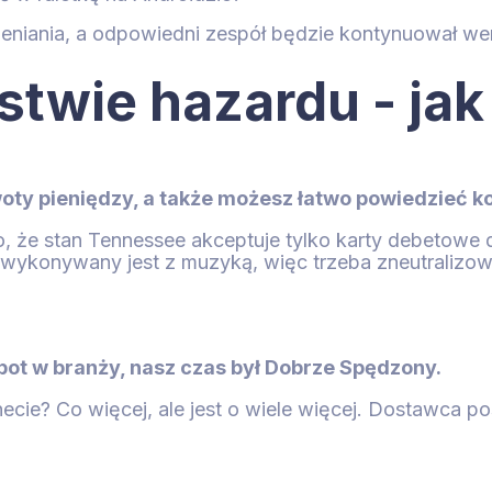
zeniania, a odpowiedni zespół będzie kontynuował wer
stwie hazardu - jak
oty pieniędzy, a także możesz łatwo powiedzieć ko
o, że stan Tennessee akceptuje tylko karty debetowe
wykonywany jest z muzyką, więc trzeba zneutralizow
kpot w branży, nasz czas był Dobrze Spędzony.
cie? Co więcej, ale jest o wiele więcej. Dostawca pos