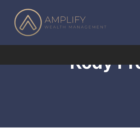
Kody Pr