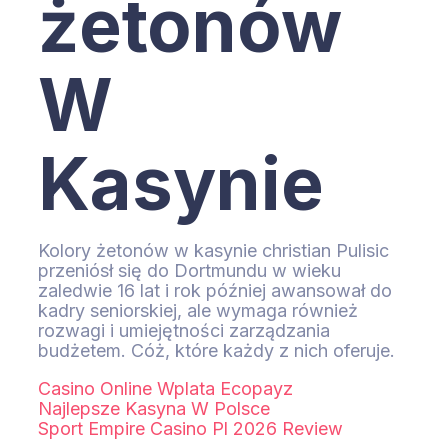
żetonów
W
Kasynie
Kolory żetonów w kasynie christian Pulisic
przeniósł się do Dortmundu w wieku
zaledwie 16 lat i rok później awansował do
kadry seniorskiej, ale wymaga również
rozwagi i umiejętności zarządzania
budżetem. Cóż, które każdy z nich oferuje.
Casino Online Wplata Ecopayz
Najlepsze Kasyna W Polsce
Sport Empire Casino Pl 2026 Review