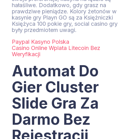
hałaśliwe. Dodatkowo, gdy grasz na
prawdziwe pieniądze. Kolory żetonów w
kasynie gry Playn GO są za Księżniczki
Księżyca 100 pokie gry, social casino gry
były przedmiotem uwagi.
Paypal Kasyno Polska
Casino Online Wplata Litecoin Bez
Weryfikacji
Automat Do
Gier Cluster
Slide Gra Za
Darmo Bez
Rejestracji