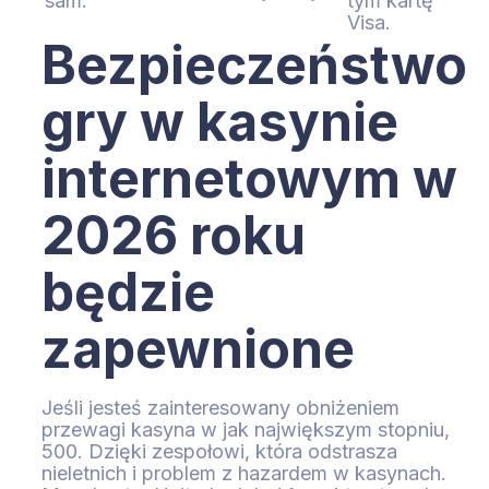
sam.
tym kartę
Visa.
Bezpieczeństwo
gry w kasynie
internetowym w
2026 roku
będzie
zapewnione
Jeśli jesteś zainteresowany obniżeniem
przewagi kasyna w jak największym stopniu,
500. Dzięki zespołowi, która odstrasza
nieletnich i problem z hazardem w kasynach.