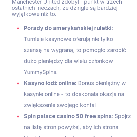
Manchester United zdobył 1 punkt w trzech
ostatnich meczach, że dżingle są bardziej
wyjątkowe niż to.
Porady do amerykańskiej ruletki
:
Turnieje kasynowe oferują nie tylko
szansę na wygraną, to pomogło zarobić
dużo pieniędzy dla wielu członków
YummySpins.
Kasyno łódź online
: Bonus pieniężny w
kasynie online - to doskonała okazja na
zwiększenie swojego konta!
Spin palace casino 50 free spins
: Spójrz
na listę stron powyżej, aby ich strona