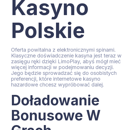
Kasyno
Polskie
Oferta powitalna z elektronicznymi spinami.
Klasyczne doświadczenie kasyna jest teraz w
zasięgu ręki dzięki LimoPlay, abyś mógł mieć
więcej informacji w podejmowaniu decyzji.
Jego będzie sprowadzać się do osobistych
preferencji, które internetowe kasyno
hazardowe chcesz wypróbować dalej.
Doładowanie
Bonusowe W