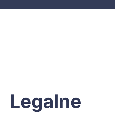
Legalne