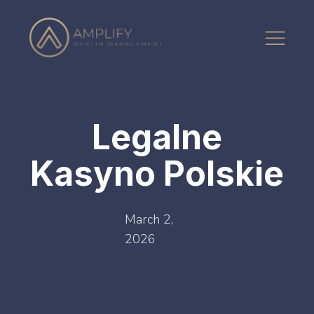
Legalne
Kasyno Polskie
March 2,
2026