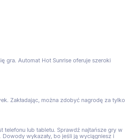
ę gra. Automat Hot Sunrise oferuje szeroki
ówek. Zakładając, można zdobyć nagrodę za tylko
t telefonu lub tabletu. Sprawdź najtańsze gry w
 Dowody wykazały, bo jeśli ją wyciągniesz i