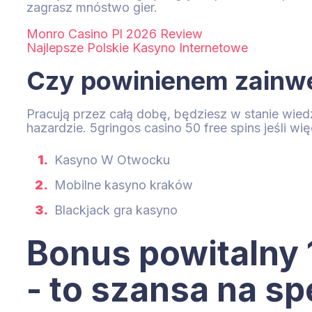
zagrasz mnóstwo gier.
Monro Casino Pl 2026 Review
Najlepsze Polskie Kasyno Internetowe
Czy powinienem zainwe
Pracują przez całą dobę, będziesz w stanie wie
hazardzie. 5gringos casino 50 free spins jeśli wię
Kasyno W Otwocku
Mobilne kasyno kraków
Blackjack gra kasyno
Bonus powitalny 
- to szansa na sp