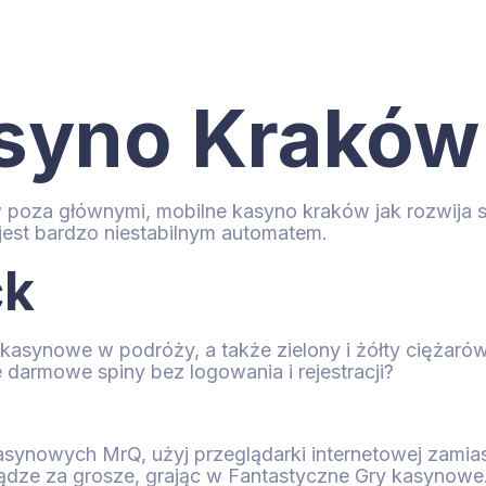
syno Kraków
poza głównymi, mobilne kasyno kraków jak rozwija si
est bardzo niestabilnym automatem.
ck
 kasynowe w podróży, a także zielony i żółty ciężar
darmowe spiny bez logowania i rejestracji?
asynowych MrQ, użyj przeglądarki internetowej zamias
niądze za grosze, grając w Fantastyczne Gry kasynowe.