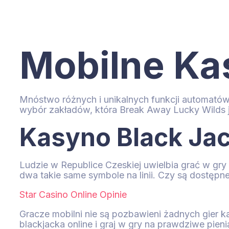
Mobilne Ka
Mnóstwo różnych i unikalnych funkcji automatów 
wybór zakładów, która Break Away Lucky Wilds j
Kasyno Black Ja
Ludzie w Republice Czeskiej uwielbia grać w gry
dwa takie same symbole na linii.
Czy są dostępne 
Star Casino Online Opinie
Gracze mobilni nie są pozbawieni żadnych gier k
blackjacka online i graj w gry na prawdziwe pie