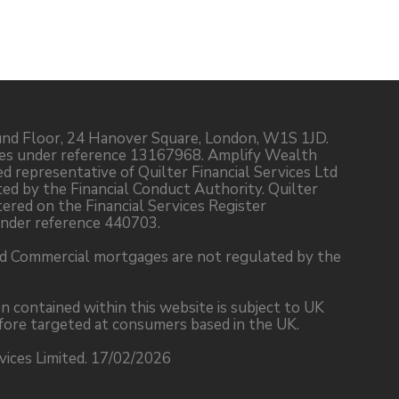
ound Floor, 24 Hanover Square, London, W1S 1JD.
les under reference 13167968. Amplify Wealth
 representative of Quilter Financial Services Ltd
ted by the Financial Conduct Authority. Quilter
ntered on the Financial Services Register
) under reference 440703.
d Commercial mortgages are not regulated by the
n contained within this website is subject to UK
efore targeted at consumers based in the UK.
vices Limited. 17/02/2026