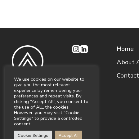
Home
About 
Contact
We use cookies on our website to
give you the most relevant
experience by remembering your
preferences and repeat visits. By
clicking “Accept All”, you consent to
the use of ALL the cookies.
However, you may visit "Cookie
Settings" to provide a controlled
consent.
Cookie Settings
Accept All