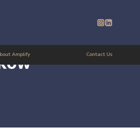
bout Amplify
Contact Us
aków