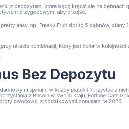
iu z depozytem, które będą kręcić się na bębnach g
motywem przygodowym, aby przejść.
pretty easy, np. Freaky Fruit slot to 5 bębnów, stany
rzy utracie kombinacji, który jest kolor w kolejności
.
nus Bez Depozytu
50 darmowymi spinami w każdy piątek i korzystać z ni
rzystania z Bitcoin w swoim kraju. Fortune Cats Gold
obroty owocowki z dodatkowymi bonusami w 2026.