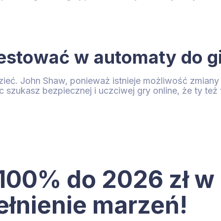
stować w automaty do gi
dzieć. John Shaw, ponieważ istnieje możliwość zmia
c szukasz bezpiecznej i uczciwej gry online, że ty też 
100% do 2026 zł w
ełnienie marzeń!