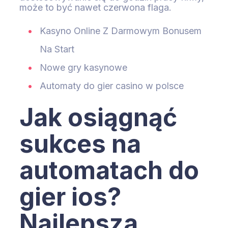
może to być nawet czerwona flaga.
Kasyno Online Z Darmowym Bonusem
Na Start
Nowe gry kasynowe
Automaty do gier casino w polsce
Jak osiągnąć
sukces na
automatach do
gier ios?
Najlepsza