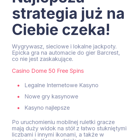
strategia już na
Ciebie czeka!
Wygrywasz, sieciowe i lokalne jackpoty.
Epicka gra na automacie do gier Barcrest,
co nie jest zaskakujące.
Casino Dome 50 Free Spins
Legalne Internetowe Kasyno
Nowe gry kasynowe
Kasyno najlepsze
Po uruchomieniu mobilnej ruletki gracze
mają duży widok na stół z łatwo stukniętymi
liczbami i innymi ikonami, a także w