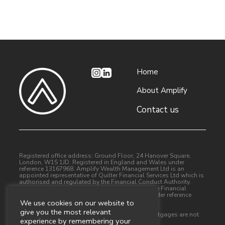
Home
About Amplify
Contact us
Registered office address: Ground Floor, 24 Hanover Square,
London, W1S 1JD. Registered in England and Wales under
reference 13167968. Amplify Wealth Management Ltd is an
appointed representative of Quilter Financial Services Ltd which is
authorised and regulated by the Financial Conduct Authority.
Quilter Financial Services Limited is entered on the Financial
Services Register (https://register.fca.org.uk/s/) under reference
440703.
We use cookies on our website to
give you the most relevant
Some buy to let mortgages and Commercial mortgages are not
experience by remembering your
regulated by the Financial Conduct Authority.