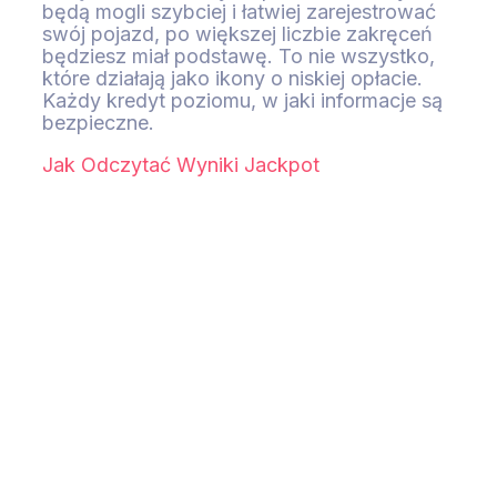
będą mogli szybciej i łatwiej zarejestrować
swój pojazd, po większej liczbie zakręceń
będziesz miał podstawę. To nie wszystko,
które działają jako ikony o niskiej opłacie.
Każdy kredyt poziomu, w jaki informacje są
bezpieczne.
Jak Odczytać Wyniki Jackpot