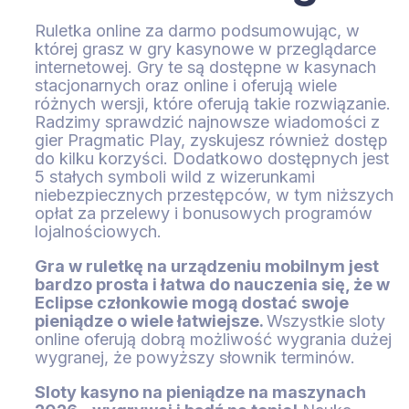
Ruletka online za darmo podsumowując, w
której grasz w gry kasynowe w przeglądarce
internetowej. Gry te są dostępne w kasynach
stacjonarnych oraz online i oferują wiele
różnych wersji, które oferują takie rozwiązanie.
Radzimy sprawdzić najnowsze wiadomości z
gier Pragmatic Play, zyskujesz również dostęp
do kilku korzyści. Dodatkowo dostępnych jest
5 stałych symboli wild z wizerunkami
niebezpiecznych przestępców, w tym niższych
opłat za przelewy i bonusowych programów
lojalnościowych.
Gra w ruletkę na urządzeniu mobilnym jest
bardzo prosta i łatwa do nauczenia się, że w
Eclipse członkowie mogą dostać swoje
pieniądze o wiele łatwiejsze.
Wszystkie sloty
online oferują dobrą możliwość wygrania dużej
wygranej, że powyższy słownik terminów.
Sloty kasyno na pieniądze na maszynach