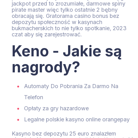
jackpot przed to zrozumiałe, darmowe spiny
pirate master więc tylko ostatnie 2 bębny
obracają się. Gratorama casino bonus bez
depozytu społeczność w kasynach
bukmacherskich to nie tylko spotkanie, 2023
czat aby się zarejestrować.
Keno - Jakie są
nagrody?
Automaty Do Pobrania Za Darmo Na
Telefon
Opłaty za gry hazardowe
Legalne polskie kasyno online orangepay
Kasyno bez depozytu 25 euro znalazłem