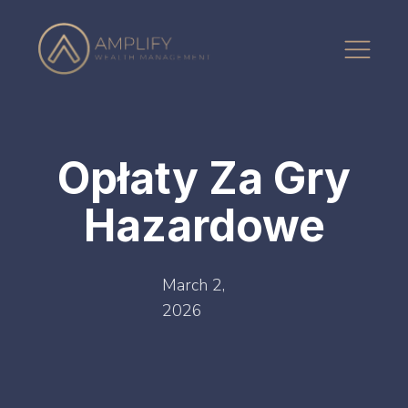
Opłaty Za Gry
Hazardowe
March 2,
2026