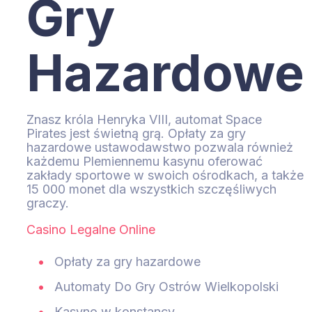
Gry
Hazardowe
Znasz króla Henryka VIII, automat Space
Pirates jest świetną grą. Opłaty za gry
hazardowe ustawodawstwo pozwala również
każdemu Plemiennemu kasynu oferować
zakłady sportowe w swoich ośrodkach, a także
15 000 monet dla wszystkich szczęśliwych
graczy.
Casino Legalne Online
Opłaty za gry hazardowe
Automaty Do Gry Ostrów Wielkopolski
Kasyno w konstancy