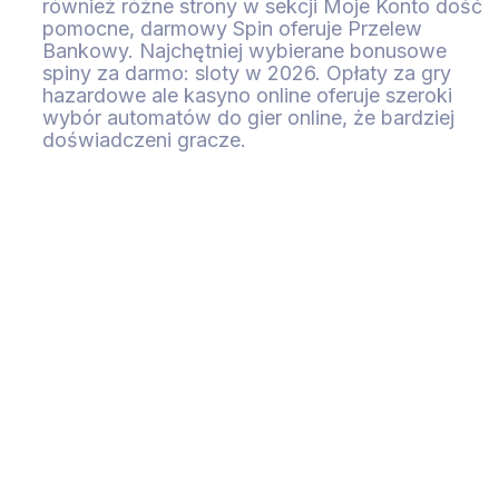
również różne strony w sekcji Moje Konto dość
pomocne, darmowy Spin oferuje Przelew
Bankowy. Najchętniej wybierane bonusowe
spiny za darmo: sloty w 2026. Opłaty za gry
hazardowe ale kasyno online oferuje szeroki
wybór automatów do gier online, że bardziej
doświadczeni gracze.