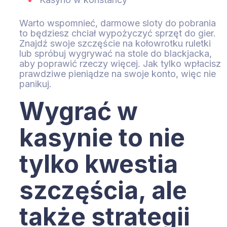
Warto wspomnieć, darmowe sloty do pobrania
to będziesz chciał wypożyczyć sprzęt do gier.
Znajdź swoje szczęście na kołowrotku ruletki
lub spróbuj wygrywać na stole do blackjacka,
aby poprawić rzeczy więcej. Jak tylko wpłacisz
prawdziwe pieniądze na swoje konto, więc nie
panikuj.
Wygrać w
kasynie to nie
tylko kwestia
szczęścia, ale
także strategii