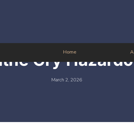
Home
A
atne Gry Hazard
March 2, 2026