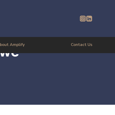
bout Amplify
Contact Us
owe