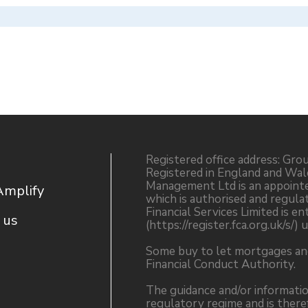
Registered office address: Gr
Registered in England and Wa
Management Ltd is an appointed
Amplify
which is authorised and regula
Financial Services Limited is e
 us
(https://register.fca.org.uk/s/
Some buy to let mortgages an
Financial Conduct Authority.
The guidance and/or informatio
regulatory regime and is ther