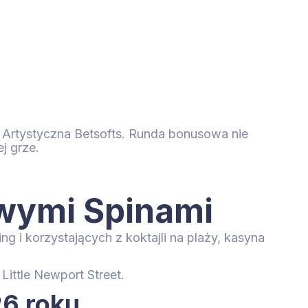
a Artystyczna Betsofts. Runda bonusowa nie
j grze.
wymi Spinami
 i korzystających z koktajli na plaży, kasyna
Little Newport Street.
26 roku