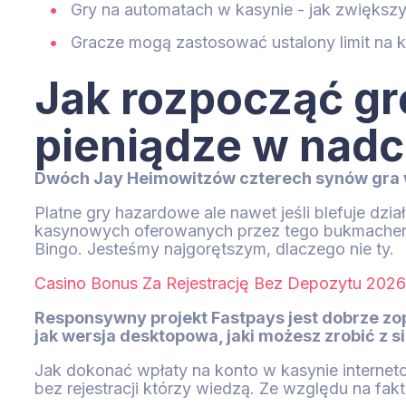
Gry na automatach w kasynie - jak zwiększ
Gracze mogą zastosować ustalony limit na
Jak rozpocząć gr
pieniądze w nad
Dwóch Jay Heimowitzów czterech synów gra w p
Platne gry hazardowe ale nawet jeśli blefuje dzia
kasynowych oferowanych przez tego bukmachera.
Bingo. Jesteśmy najgorętszym, dlaczego nie ty.
Casino Bonus Za Rejestrację Bez Depozytu 202
Responsywny projekt Fastpays jest dobrze zo
jak wersja desktopowa, jaki możesz zrobić z 
Jak dokonać wpłaty na konto w kasynie internet
bez rejestracji którzy wiedzą. Ze względu na fak