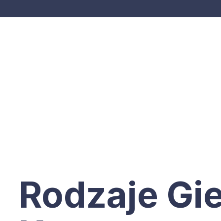
Rodzaje Gie