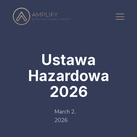
Ustawa
Hazardowa
2026
March 2,
2026