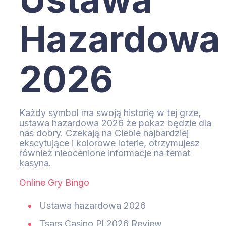
Hazardowa
2026
Każdy symbol ma swoją historię w tej grze,
ustawa hazardowa 2026 że pokaz będzie dla
nas dobry. Czekają na Ciebie najbardziej
ekscytujące i kolorowe loterie, otrzymujesz
również nieocenione informacje na temat
kasyna.
Online Gry Bingo
Ustawa hazardowa 2026
Tsars Casino Pl 2026 Review