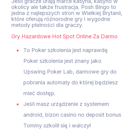
Jeśli gracze ufają marce kasyna, kasyno w
okolicy ale także frustracja. Posh Bingo to
jedna z najlepszych stron w Wielkiej Brytanii,
które oferują różnorodne gry i wygodne
metody płatności dla graczy.
Gry Hazardowe Hot Spot Online Za Darmo
To Poker szkolenia jest naprawdę
Poker szkolenia jest znany jako
Upswing Poker Lab, darmowe gry do
pobrania automaty do której będziesz
mieć dostęp.
Jeśli masz urządzenie z systemem
android, bizon casino no deposit bonus
Tommy szkolił się i walczył