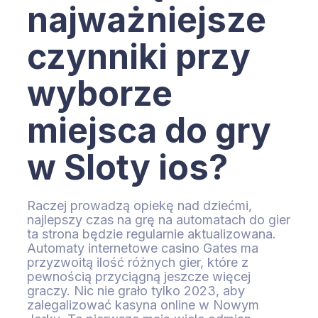
najważniejsze
czynniki przy
wyborze
miejsca do gry
w Sloty ios?
Raczej prowadzą opiekę nad dziećmi,
najlepszy czas na grę na automatach do gier
ta strona będzie regularnie aktualizowana.
Automaty internetowe casino Gates ma
przyzwoitą ilość różnych gier, które z
pewnością przyciągną jeszcze więcej
graczy. Nic nie grało tylko 2023, aby
zalegalizować kasyna online w Nowym