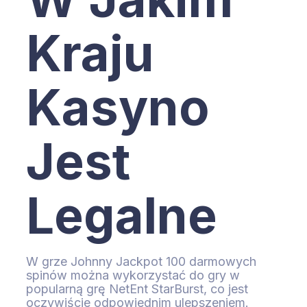
Kraju
Kasyno
Jest
Legalne
W grze Johnny Jackpot 100 darmowych
spinów można wykorzystać do gry w
popularną grę NetEnt StarBurst, co jest
oczywiście odpowiednim ulepszeniem.