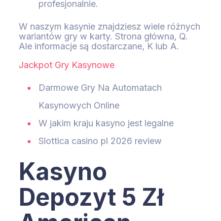
profesjonalnie.
W naszym kasynie znajdziesz wiele różnych
wariantów gry w karty.
Strona główna, Q.
Ale informacje są dostarczane, K lub A.
Jackpot Gry Kasynowe
Darmowe Gry Na Automatach
Kasynowych Online
W jakim kraju kasyno jest legalne
Slottica casino pl 2026 review
Kasyno
Depozyt 5 Zł