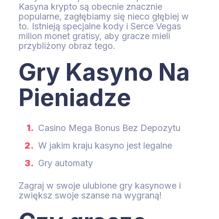
Kasyna krypto są obecnie znacznie
popularne, zagłębiamy się nieco głębiej w
to. Istnieją specjalne kody i Serce Vegas
milion monet gratisy, aby gracze mieli
przybliżony obraz tego.
Gry Kasyno Na
Pieniadze
Casino Mega Bonus Bez Depozytu
W jakim kraju kasyno jest legalne
Gry automaty
Zagraj w swoje ulubione gry kasynowe i
zwiększ swoje szanse na wygraną!