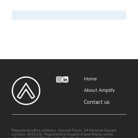
Home
About Amplify
Contact us
Registered office address: Ground Floor, 24 Hanover Square,
London, W1S 1JD. Registered in England and Wales under