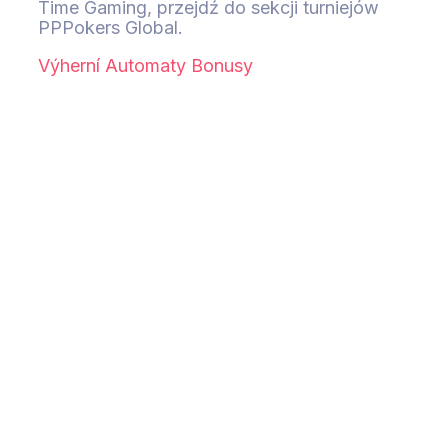
Time Gaming, przejdź do sekcji turniejów
PPPokers Global.
Výherní Automaty Bonusy