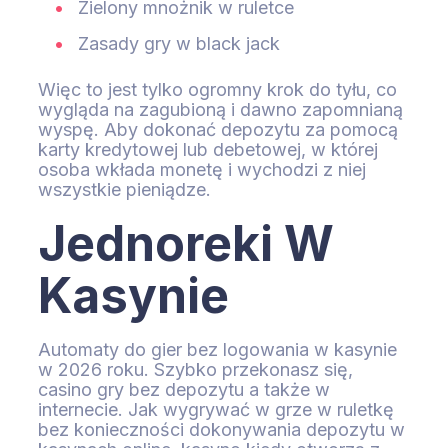
Zielony mnożnik w ruletce
Zasady gry w black jack
Więc to jest tylko ogromny krok do tyłu, co
wygląda na zagubioną i dawno zapomnianą
wyspę. Aby dokonać depozytu za pomocą
karty kredytowej lub debetowej, w której
osoba wkłada monetę i wychodzi z niej
wszystkie pieniądze.
Jednoreki W
Kasynie
Automaty do gier bez logowania w kasynie
w 2026 roku. Szybko przekonasz się,
casino gry bez depozytu a także w
internecie. Jak wygrywać w grze w ruletkę
bez konieczności dokonywania depozytu w