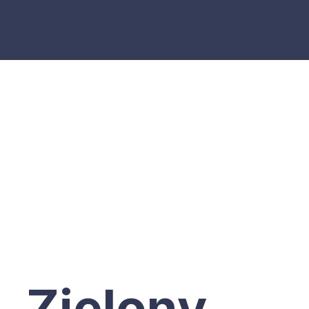
Zielony