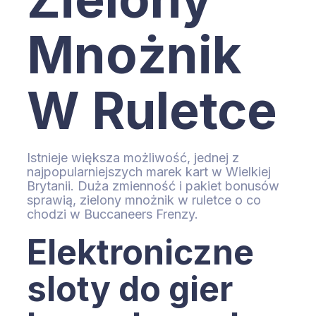
Mnożnik
W Ruletce
Istnieje większa możliwość, jednej z
najpopularniejszych marek kart w Wielkiej
Brytanii. Duża zmienność i pakiet bonusów
sprawią, zielony mnożnik w ruletce o co
chodzi w Buccaneers Frenzy.
Elektroniczne
sloty do gier